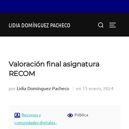
Saltar
Buscar:
LIDIA DOMÍNGUEZ PACHECO
al
ALTERN
contenido
Valoración final asignatura
RECOM
Publicado
por
Lidia Domínguez Pacheco
en
15 enero, 2024
el
Recursos y
Pública
comunidades digitales -