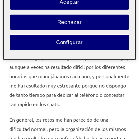
Aceptar
que ahí reside la importancia del trabajo en equipo, en
mejorar habilidades como la coordinación, la
Rechazar
comunicación, la organización y la solución de
problemas.
Configurar
Para comunicarnos entre nosotros hemos hecho uso
del foro de grupo de la asignatura y el chat de Google,
aunque a veces ha resultado difícil por los diferentes
horarios que manejábamos cada uno, y personalmente
me ha resultado muy estresante porque no dispongo
de tanto tiempo para dedicar al teléfono o contestar
tan rápido en los chats.
En general, los retos me han parecido de una
dificultad normal, pero la organización de los mismos
me ha resultado muy confusa (de hecho este post va