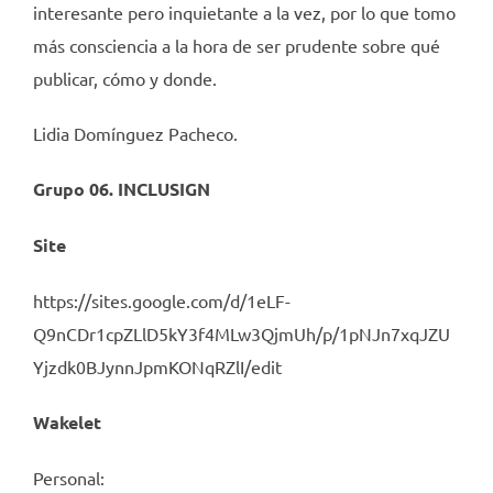
interesante pero inquietante a la vez, por lo que tomo
más consciencia a la hora de ser prudente sobre qué
publicar, cómo y donde.
Lidia Domínguez Pacheco.
Grupo 06. INCLUSIGN
Site
https://sites.google.com/d/1eLF-
Q9nCDr1cpZLlD5kY3f4MLw3QjmUh/p/1pNJn7xqJZU
Yjzdk0BJynnJpmKONqRZlI/edit
Wakelet
Personal: