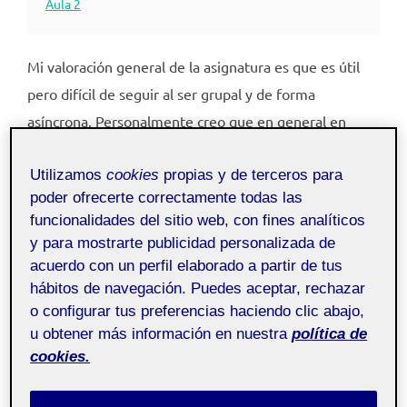
Aula 2
Mi valoración general de la asignatura es que es útil
pero difícil de seguir al ser grupal y de forma
asíncrona. Personalmente creo que en general en
nuestro grupo hemos ido resolviendo conjuntamente
Utilizamos
cookies
propias y de terceros para
las dificultades que han ido surgiendo, entre ellas la
poder ofrecerte correctamente todas las
salida de un miembro del grupo del proyecto,
funcionalidades del sitio web, con fines analíticos
reorganizándonos y apoyándonos entre todos.
y para mostrarte publicidad personalizada de
Ha sido muy útil a la hora de aprender a usar
acuerdo con un perfil elaborado a partir de tus
herramientas básicas con las que no contaba con tanta
hábitos de navegación. Puedes aceptar, rechazar
o configurar tus preferencias haciendo clic abajo,
experiencia como algunas de las herramientas de
u obtener más información en nuestra
política de
Google (sites, chats, drive…), Excel, u otras nuevas
cookies.
que no conocía como wakelet. En este sentido el
apoyo de los compañeros ha sido fundamental y creo