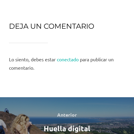
DEJA UN COMENTARIO
Lo siento, debes estar
conectado
para publicar un
comentario.
Navegación
de
Anterior
Anterior
entradas
Huella digital